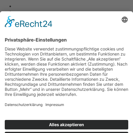
© R.S.B. Schmitz Bergen Frank GmbH Steuerberatungsgesellschaft
Alle Rechte vorbehalten
R.S.B. Schmitz Bergen Frank GmbH
Steuerberatungsgesellschaft
Luisenstraße 1-3 - 56068 Koblenz
Telefon: +49 (0) 261 30376-0
Telefax: +49 (0) 261 30376-15
E-Mail:
mail(at)rsb-koblenz.de
Downloads
Impressum
Datenschutz
AGB
Cookie-Einstellungen