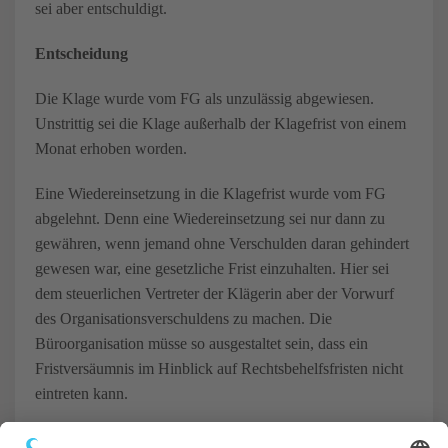
sei aber entschuldigt.
Entscheidung
Die Klage wurde vom FG als unzulässig abgewiesen.
Unstrittig sei die Klage außerhalb der Klagefrist von einem
Monat erhoben worden.
Eine Wiedereinsetzung in die Klagefrist wurde vom FG
abgelehnt. Denn eine Wiedereinsetzung sei nur dann zu
gewähren, wenn jemand ohne Verschulden daran gehindert
gewesen war, eine gesetzliche Frist einzuhalten. Hier sei
dem steuerlichen Vertreter der Klägerin aber der Vorwurf
des Organisationsverschuldens zu machen. Die
Büroorganisation müsse so ausgestaltet sein, dass ein
Fristversäumnis im Hinblick auf Rechtsbehelfsfristen nicht
eintreten kann.
Dies sei dann nicht der Fall, wenn es die Büroorganisation