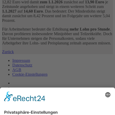
12,82 Euro
wird damit
zum 1.1.2026
zunächst auf
13,90 Euro
je
Zeitstunde angehoben und steigt in einem weiteren Schritt zum
1.1.2027
auf
14,60 Euro
. Das bedeutet: Der Mindestlohn steigt
damit zunächst um 8,42 Prozent und im Folgejahr um weitere 5,04
Prozent.
Für Arbeitnehmer bedeutet die Erhöhung
mehr Lohn pro Stunde
.
Davon profitieren insbesondere Minijobber und Teilzeitkräfte. Doch
für Unternehmen steigen die Personalkosten, sodass viele
Arbeitgeber ihre Lohn- und Preisplanung zeitnah anpassen müssen.
Zurück
Impressum
Datenschutz
AGB
Cookie-Einstellungen
© R.S.B. Schmitz Bergen Frank GmbH Steuerberatungsgesellschaft
Alle Rechte vorbehalten