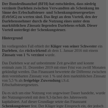
Der Bundesfinanzhof (BFH) hat entschieden, dass niedrig
verzinste Darlehen zwischen Verwandten als Schenkung im
Sinne des Erbschaftsteuer- und Schenkungsteuergesetzes
(ErbStG) zu werten sind. Das liegt an dem Vorteil, den der
Darlehensnehmer durch die Nutzung eines unter dem
marktüblichen Zinssatz liegenden Darlehens erhält. Dieser
Vorteil unterliegt der Schenkungsteuer.
Hintergrund
Im vorliegenden Fall erhielt der
Kläger von seiner Schwester
ein
Darlehen
, das
rückwirkend
ab dem 1. Januar 2016 mit einem
Zinssatz von 1 % verzinst
wurde.
Das Darlehen war auf unbestimmte Zeit gewährt und konnte
erstmals zum 31. Dezember 2019 mit einer Frist von zwölf Monaten
gekündigt werden. Das Finanzamt bewertete die Differenz zwischen
dem vereinbarten Zinssatz von 1 % und dem marktüblichen Zinssatz
von 5,5 % als
freigebige Zuwendung
i.S.d.
Erbschaftsteuergesetzes.
Da es sich um eine Nutzung von ungewisser Dauer handelte, wurde
der Nutzungsvorteil mit dem 9,3-fachen des Jahreswerts
kapitalisiert. Auf dieser Grundlage setzte das Finanzamt
Schenkungsteuer
fest. Der Kläger legte Einspruch ein, der jedoch