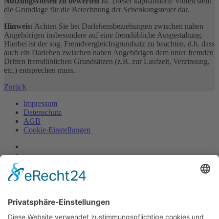
Nutzungsvorteil zu bewerten
ist. Dieser kapitalisierte Vorteil stellt
die Grundlage für die Berechnung der Schenkungsteuer dar.
Hinweis:
Achten Sie bei Darlehensbeziehungen zwischen nahen
Angehörigen insbesondere auf eine fremdübliche Ausgestaltung.
Hierbei ist der sog. Fremdvergleichsgrundsatz zu beachten, d.h. dass
auch ein Darlehen zwischen nahen Angehörigen dem unter fremden
Dritten fremdüblichen Grundsätzen (z.B. zur Laufzeit, Verzinsung,
etc.) entsprechen muss.
Zurück
Impressum
Datenschutz
AGB
Cookie-Einstellungen
© R.S.B. Schmitz Bergen Frank GmbH Steuerberatungsgesellschaft
Alle Rechte vorbehalten