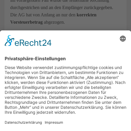
Im vorliegenden Fall wurde die fehlerhafte Rechnung
durchgestrichen und an den Empfänger zurückgegeben.
Die AG hat von Anfang an nur den
korrekten
Vorsteuerbetrag
abgezogen.
Die Berichtigung des Steuerbetrags ist zu dem Zeitpunkt
vorzunehmen, zu dem die Gefährdung des
Steueraufkommens entfällt. Eine Änderung der
Bemessungsgrundlage (§ 17 Abs. 1 UStG) ist nicht
zwingend von einer Rechnungsberichtigung abhängig.
Zurück
Impressum
Datenschutz
AGB
Cookie-Einstellungen