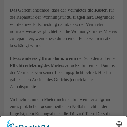
Das Gericht entschied, dass der
Vermieter die Kosten
für
die Reparatur der Wohnungstür
zu tragen hat
. Begründet
wurde diese Entscheidung damit, dass der Vermieter
normalerweise verpflichtet ist, die Wohnungstür des Mieters
zu reparieren, wenn diese durch einen Feuerwehreinsatz
beschädigt wurde.
Etwas
anderes
gilt
nur dann, wenn
der Schaden auf eine
Pflichtverletzung
des Mieters zurückzuführen ist. Dann ist
der Vermieter von seiner Leistungspflicht befreit. Hierfür
gab es nach Ansicht des Gerichts jedoch keine
Anhaltspunkte.
Vielmehr kann ein Mieter nichts dafür, wenn er aufgrund
eines plötzlichen gesundheitlichen Notfalls nicht in der
Lage ist, dem Rettungsdienst die Tür zu öffnen. Dass die
Feuerwehr die Tür nicht anders öffnen konnte, ergab sich