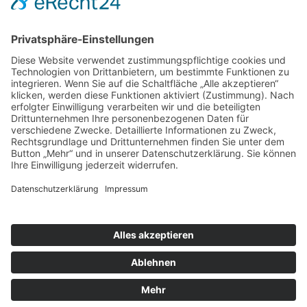
nach Ansicht des Gerichts daraus, dass es sich um eine
Sicherheitstür
handelte, die mit verschiedenen
Einbruchsicherungen versehen war. Außerdem sei zu
diesem Zeitpunkt
kein Generalschlüssel vor Ort
gewesen.
Zurück
Impressum
Datenschutz
AGB
Cookie-Einstellungen
© R.S.B. Schmitz Bergen Frank GmbH Steuerberatungsgesellschaft
Alle Rechte vorbehalten